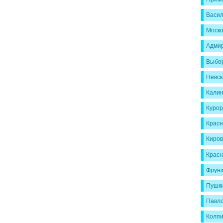
Васил
Моско
Адмир
Выбор
Невск
Калин
Курор
Красн
Киров
Красн
Фрунз
Пушки
Павло
Колпи