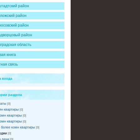
тадтский район
ложский район
осовский район
одворцовый район
градская область
вая книга
ная связь
 входа
ории раздела
наты
[0]
мн квартиры
[0]
комн квартиры
[0]
комн квартиры
[0]
и более комн квартиры
[0]
еджи
[0]
 дачи
[0]