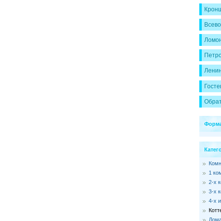
Кронш
Всево
Ломон
Петр
Ленин
Госте
Обрат
Форма
Катег
Ком
1 ко
2-х 
3-х 
4-х 
Котт
Дома