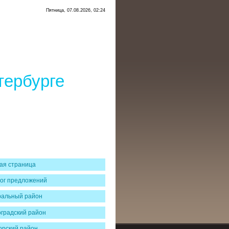
Пятница, 07.08.2026, 02:24
тербурге
ая страница
ог предложений
ральный район
градский район
рский район