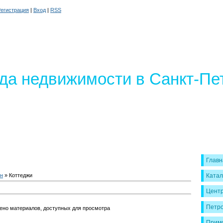
егистрация
|
Вход
|
RSS
да недвижимости в Санкт-Пе
Главн
он
» Коттеджи
Катал
Цент
Петро
ено материалов, доступных для просмотра
Примо