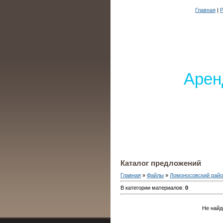
Главная
|
Р
Арен
Каталог предложений
Главная
»
Файлы
»
Ломоносовский рай
В категории материалов
:
0
Не найд