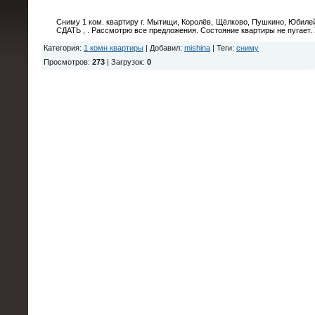
Сниму 1 ком. квартиру г. Мытищи, Королёв, Щёлково, Пушкино, Юбиле
СДАТЬ , . Рассмотрю все предложения. Состояние квартиры не пугает. 
Категория
:
1 комн квартиры
|
Добавил
:
mishina
|
Теги
:
сниму
Просмотров
:
273
|
Загрузок
:
0