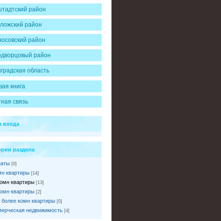
тадтский район
ложский район
осовский район
одворцовый район
градская область
вая книга
ная связь
 входа
ории раздела
наты
[0]
мн квартиры
[14]
комн квартиры
[13]
комн квартиры
[2]
и более комн квартиры
[0]
ерческая недвижимость
[4]