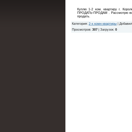
Куплю 1-2 ком. квартиру г. Коро
ПРОДАТЬ-ПРОДАМ . Рассмотрю все 
продать.
Категория
:
2-х комн квартиры
|
Добавил
Просмотров
:
307
|
Загрузок
:
0