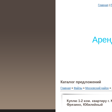
Главная
|
Р
Арен
Каталог предложений
Главная
»
Файлы
»
Московский район
»
Куплю 1-2 ком. квартиру г
Фрязино, Юбилейный