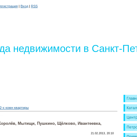
егистрация
|
Вход
|
RSS
да недвижимости в Санкт-Пе
Главн
2-х комн квартиры
Катал
Цент
. Королёв, Мытищи, Пушкино, Щёлково, Ивантеевка,
Петро
21.02.2013, 20:10
Примо