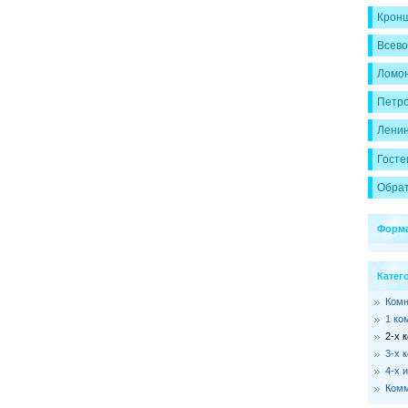
Кронш
Всево
Ломон
Петр
Ленин
Госте
Обрат
Форма
Катег
Ком
1 ко
2-х 
3-х 
4-х 
Комм