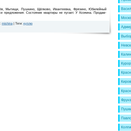
Васил
лёв, Мытищи, Пушкино, Щёлково, Ивантеевка, Фрязино, Юбилейный
предложения. Состояние квартиры не пугает. У Хозяина. Продам-
Моско
:
mishina
|
Теги
:
куплю
Адмир
Выбор
Невск
Калин
Курор
Красн
Киров
Красн
Фрунз
Пушки
Павло
Колпи