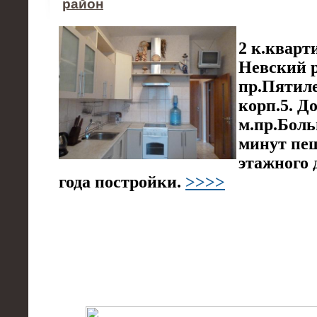
район
2 к.кварт
Невский 
пр.Пятиле
корп.5. Д
м.пр.Бол
минут пеш
этажного 
года постройки.
>>>>