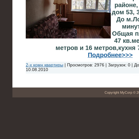
районе
дом 53, 
До м.Л
мину
Общая п
47 кв.м
метров и 16 метров,кухня 
Подробнее>>>
2-х комн квартиры
|
Просмотров:
2976
|
Загрузок:
0
|
До
10.08.2010
Copyright MyCorp © 2