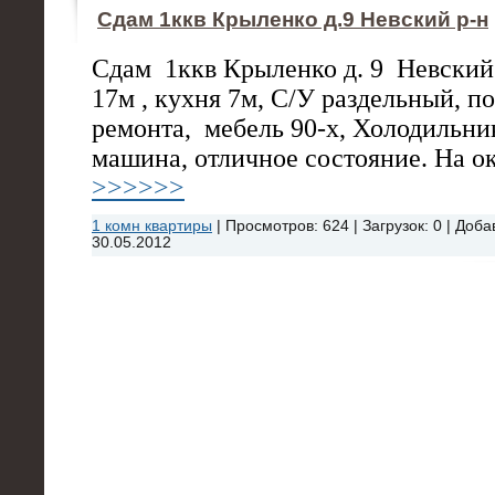
Сдам 1ккв Крыленко д.9 Невский р-н
Сдам
1ккв Крыленко д. 9
Невский 
17м , кухня 7м, С/У раздельный, п
ремонта,
мебель 90-х, Холодильни
машина, отличное состояние. На о
>>>>>>
1 комн квартиры
|
Просмотров:
624
|
Загрузок:
0
|
Доба
30.05.2012