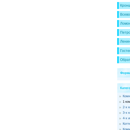
Кронш
Всево
Ломон
Петр
Ленин
Госте
Обрат
Форма
Катег
Ком
1 ко
2-х 
3-х 
4-х 
Котт
Комм