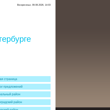
Воскресенье, 09.08.2026, 14:03
тербурге
ая страница
ог предложений
ральный район
градский район
рский район