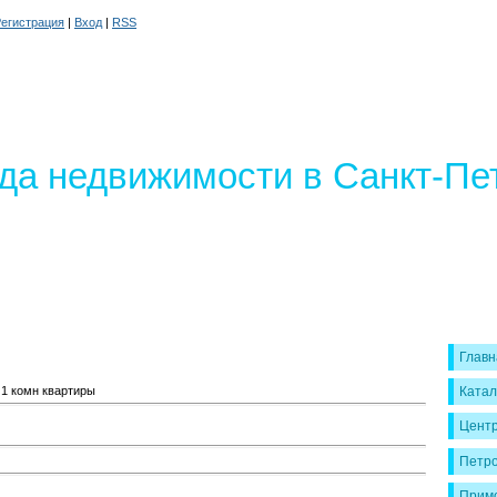
егистрация
|
Вход
|
RSS
да недвижимости в Санкт-Пе
Главн
 1 комн квартиры
Катал
Цент
Петро
Примо