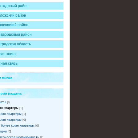
тадтский район
ложский район
осовский район
одворцовый район
градская область
вая книга
ная связь
 входа
ории раздела
наты
[0]
мн квартиры
[1]
комн квартиры
[1]
комн квартиры
[0]
и более комн квартиры
[0]
еджи
[0]
ерческая недвижимость
[2]