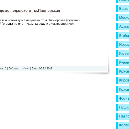
Васил
 доме недалеко от м.Пионерская
Моско
в.м в новом доме недалеко от м.Пионерская (бульвар
У (оплата по счетчикам за воду и электроэнергию).
Адмир
Выбор
Невск
Калин
Курор
зок:
0
|
Добавил:
barleva
|
Дата:
05.12.2011
Красн
Киров
Красн
Фрунз
Пушки
Павло
Колпи